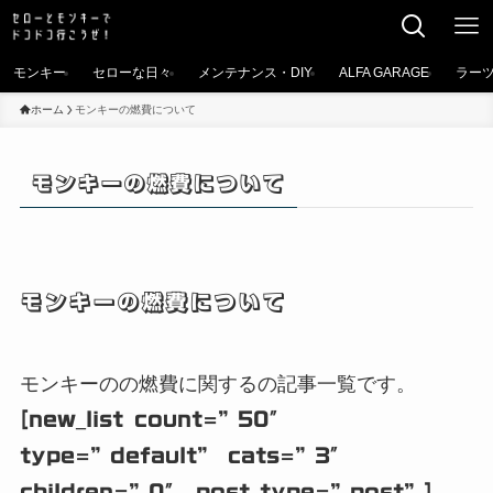
モンキー
セローな日々
メンテナンス・DIY
ALFA GARAGE
ラー
ホーム
モンキーの燃費について
モンキーの燃費について
モンキーの燃費について
モンキーのの燃費に関するの記事一覧です。
[new_list count=”50″
type=”default” cats=”3″
children=”0″ post_type=”post”]