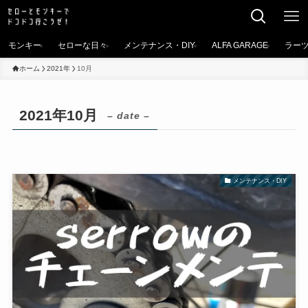
モンキー
セローな日々
メンテナンス・DIY
ALFA GARAGE
ラー
ホーム
2021年
10月
2021年10月
– date –
メンテナンス・DIY