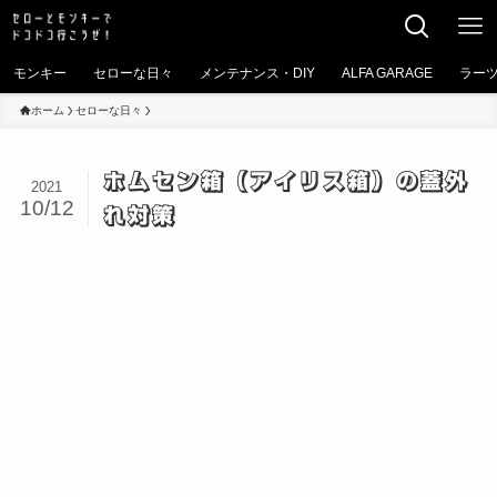
モンキー
セローな日々
メンテナンス・DIY
ALFA GARAGE
ラー
ホーム
セローな日々
ホムセン箱（アイリス箱）の蓋外
2021
10/12
れ対策