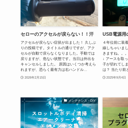
セローのアクセルが戻らない！！汗
USB電源
アクセルが戻らない症状が出ました！ 久しぶ
４年位前に装着
りの投稿です。タイトルの通りですが、アク
線しちゃいま
セルが自動で戻らなくなりました。手動では
きますね。。。
戻りますが、危ない状態です。当日は外出を
↓ アースを取
キャンセルしました。 原因はいくつか考えら
子が切れてしま
れますが、恐らく最有力は右ハンドル...
は？ 当たり前
2026年2月15日
2025年9月4日
メンテナンス・DIY