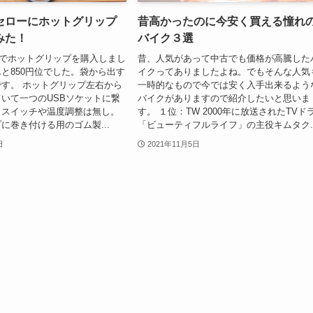
セローにホットグリップ
昔高かったのに今安く買える憧れ
みた！
バイク３選
onでホットグリップを購入しまし
昔、人気があって中古でも価格が高騰した
と850円位でした。袋から出す
イクってありましたよね。でもそんな人気
す。 ホットグリップ左右から
一時的なもので今では安く入手出来るよう
いて一つのUSBソケットに繋
バイクがありますので紹介したいと思いま
。スイッチや温度調整は無し。
す。 １位：TW 2000年に放送されたTVド
に巻き付ける用のゴム製...
「ビューティフルライフ」の主役キムタク..
日
2021年11月5日