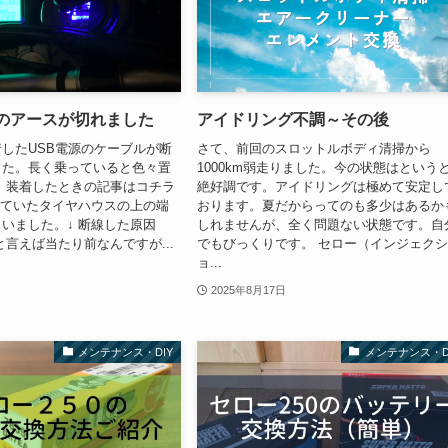
用のアースが切れました
アイドリング不調～その後
したUSB電源のケーブルが断
さて、前回のスロットルボディ清掃から
した。長く乗っていると色々置
1000km弱走りました。今の状態はという
 装着したときの記事はコチラ
絶好調です。アイドリングは極めて安定し
っていたタイヤハウスの上の端
おります。夏だからってのも多少はあるか
いました。↓ 断線した原因
しれませんが、全く問題ない状態です。自
と言えば当たり前なんですが...
でもびっくりです。 セロー（インジェク
ョ...
2025年8月17日
メンテナンス・DIY
メンテナンス・D