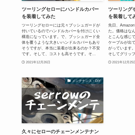
ツーリングセローにハンドルカバー
ツーリング
を装着してみた
を装着して
ツーリングセローには元々ブッシュガードが
先日、Amaz
付いているのでハンドルカバーを付けにくい
た。価格はなん
構造になっています。で、ブッシュガード全
とこんな感じで
体を覆うような大きいハンドルカバーもあり
ケーブルが出て
そうですが、本当に装着が出来るのか？不安
がっています
です。そして、コストも高そうです。そ...
そしてグリップ
2021年12月26日
2021年12月25
メンテナンス・DIY
久々にセローのチェーンメンテナン