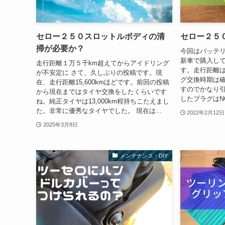
セロー２５０スロットルボディの清
セロー２５
掃が必要か？
今回はバッテ
新車で購入し
走行距離１万５千km超えてからアイドリング
す。走行距離は1
が不安定に さて、久しぶりの投稿です。現
グ交換時期は確
在、走行距離15,600kmほどです。前回の投稿
すのでかなり引
から現在まではタイヤ交換をしたくらいです
したプラグはNG
ね。純正タイヤは13,000km程持ちこたえまし
た。非常に優秀なタイヤでした。 現在は...
2022年2月12日
2025年3月8日
メンテナンス・DIY