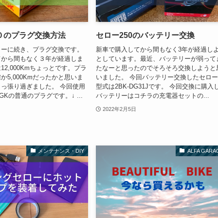
０のプラグ交換方法
セロー250のバッテリー交換
リーに続き、プラグ交換です。
新車で購入してから間もなく3年が経過し
てから間もなく３年が経過しま
としています。最近、バッテリーが弱って
2,000Kmちょっとです。プラ
たなーと思ったのでそろそろ交換しようと
か5,000Kmだったかと思いま
いました。 今回バッテリー交換したセロ
っ張り過ぎました。 今回使用
型式は2BK-DG31Jです。 今回交換に購入
Kの普通のプラグです。↓ ...
バッテリーはコチラの充電器セットの...
2022年2月5日
メンテナンス・DIY
ALFA GARA