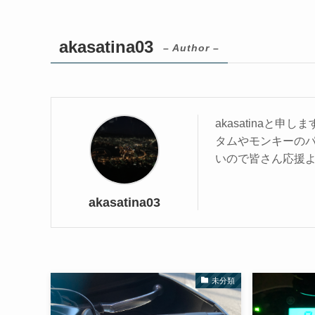
akasatina03
– Author –
akasatinaと
タムやモンキーの
いので皆さん応援
akasatina03
未分類