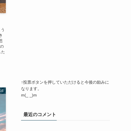
よう
き
思
ーの
した
↑投票ボタンを押していただけると今後の励みに
なります。
GE
m(_ _)m
最近のコメント