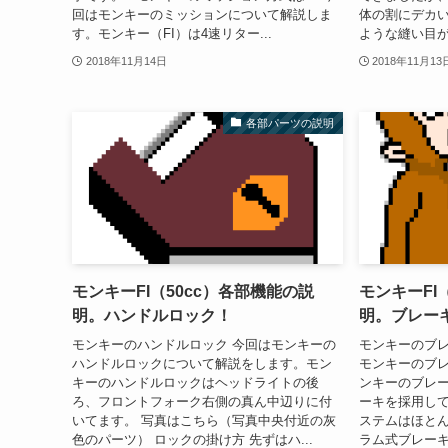
回はモンキーのミッションについて解説しま
体の割にデカ
す。モンキー（FI）は4速リター...
ような縫い目が
2018年11月14日
2018年11月13
各部パーツの説明
モンキーFI（50cc）各部機能の説
モンキーFI
明。ハンドルロック！
明。ブレー
モンキーのハンドルロック 今回はモンキーの
モンキーのブレ
ハンドルロックについて解説をします。モン
モンキーのブ
キーのハンドルロックはヘッドライトの後
ンキーのブレ
ろ、フロントフォーク右側の真ん中辺りに付
ーキを採用し
いてます。 写真はこちら（写真中央付近の灰
ステムはほと
色のパーツ） ロックの掛け方 先ずはハ...
ラム式ブレーキ