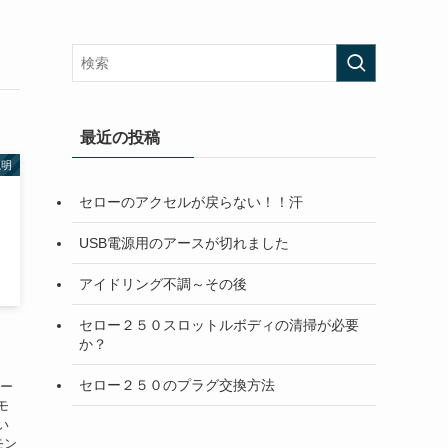
最近の投稿
説明
セローのアクセルが戻らない！！汗
USB電源用のアースが切れました
アイドリング不調～その後
セロー２５０スロットルボディの清掃が必要
か？
セロー２５０のプラグ交換方法
キー
モ
い
モン