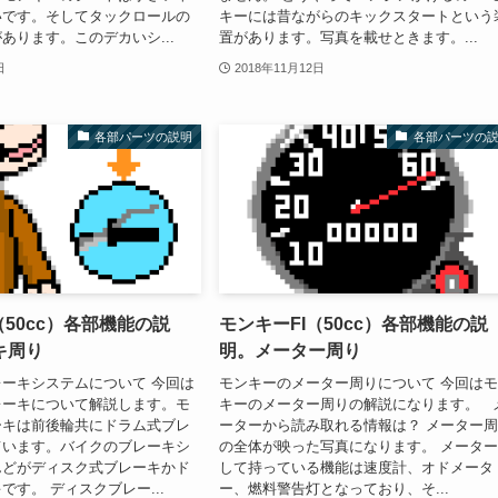
いです。そしてタックロールの
キーには昔ながらのキックスタートという
あります。このデカいシ...
置があります。写真を載せときます。...
日
2018年11月12日
各部パーツの説明
各部パーツの
（50cc）各部機能の説
モンキーFI（50cc）各部機能の説
キ周り
明。メーター周り
ーキシステムについて 今回は
モンキーのメーター周りについて 今回は
レーキについて解説します。モ
キーのメーター周りの解説になります。 
ーキは前後輪共にドラム式ブレ
ーターから読み取れる情報は？ メーター
ています。バイクのブレーキシ
の全体が映った写真になります。 メータ
んどがディスク式ブレーキかド
して持っている機能は速度計、オドメータ
です。 ディスクブレー...
ー、燃料警告灯となっており、そ...