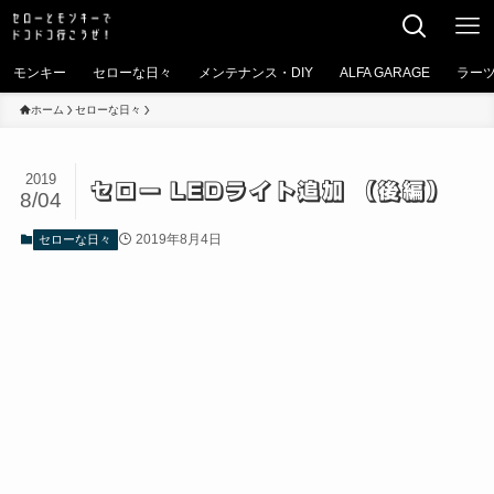
モンキー
セローな日々
メンテナンス・DIY
ALFA GARAGE
ラー
ホーム
セローな日々
2019
セロー LEDライト追加 （後編）
8/04
2019年8月4日
セローな日々