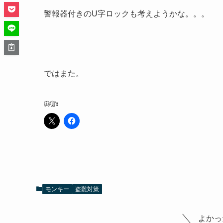
警報器付きのU字ロックも考えようかな。。。
ではまた。
共有:
モンキー
盗難対策
よかっ